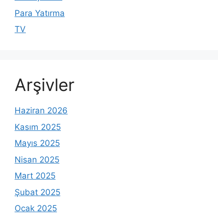
Para Yatırma
TV
Arşivler
Haziran 2026
Kasım 2025
Mayıs 2025
Nisan 2025
Mart 2025
Şubat 2025
Ocak 2025