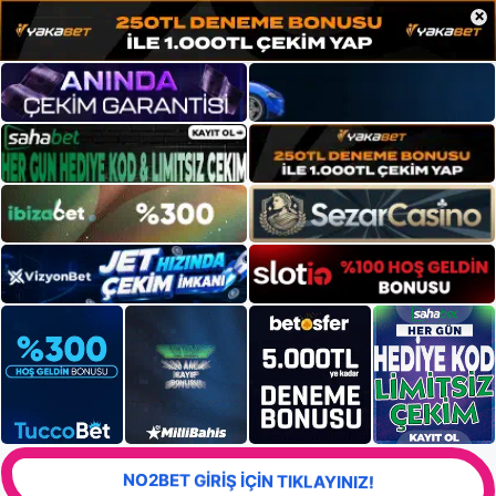
×
NO2BET GİRİŞ İÇİN TIKLAYINIZ!