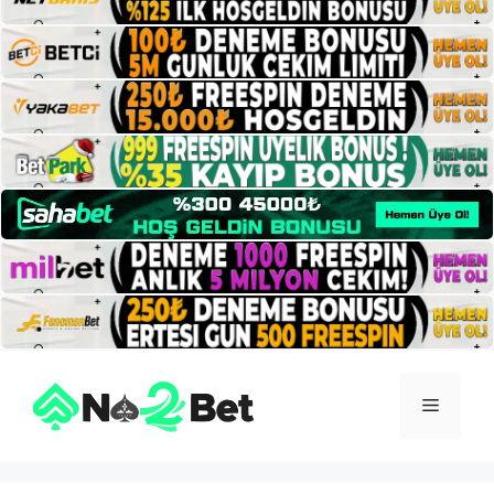
İçeriğe
atla
Menü