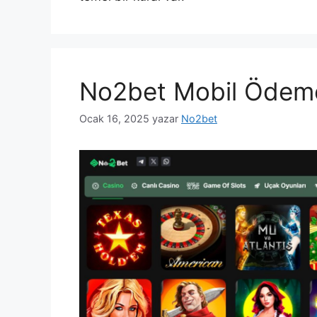
No2bet Mobil Ödem
Ocak 16, 2025
yazar
No2bet