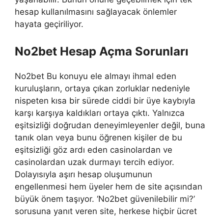
hesap kullanılmasını sağlayacak önlemler
hayata geçiriliyor.
No2bet Hesap Açma Sorunları
No2bet Bu konuyu ele almayı ihmal eden
kuruluşların, ortaya çıkan zorluklar nedeniyle
nispeten kısa bir sürede ciddi bir üye kaybıyla
karşı karşıya kaldıkları ortaya çıktı. Yalnızca
eşitsizliği doğrudan deneyimleyenler değil, buna
tanık olan veya bunu öğrenen kişiler de bu
eşitsizliği göz ardı eden casinolardan ve
casinolardan uzak durmayı tercih ediyor.
Dolayısıyla aşırı hesap oluşumunun
engellenmesi hem üyeler hem de site açısından
büyük önem taşıyor. ‘No2bet güvenilebilir mi?’
sorusuna yanıt veren site, herkese hiçbir ücret