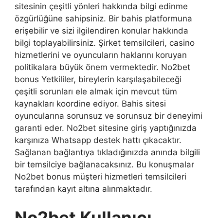
sitesinin çeşitli yönleri hakkında bilgi edinme
özgürlüğüne sahipsiniz. Bir bahis platformuna
erişebilir ve sizi ilgilendiren konular hakkında
bilgi toplayabilirsiniz. Şirket temsilcileri, casino
hizmetlerini ve oyuncuların haklarını koruyan
politikalara büyük önem vermektedir. No2bet
bonus Yetkililer, bireylerin karşılaşabileceği
çeşitli sorunları ele almak için mevcut tüm
kaynakları koordine ediyor. Bahis sitesi
oyuncularına sorunsuz ve sorunsuz bir deneyimi
garanti eder. No2bet sitesine giriş yaptığınızda
karşınıza Whatsapp destek hattı çıkacaktır.
Sağlanan bağlantıya tıkladığınızda anında bilgili
bir temsilciye bağlanacaksınız. Bu konuşmalar
No2bet bonus müşteri hizmetleri temsilcileri
tarafından kayıt altına alınmaktadır.
No2bet Kullanıcı