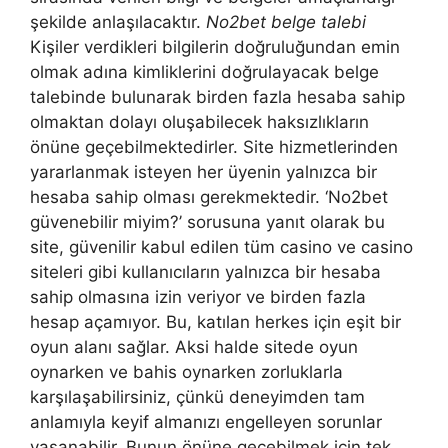
şekilde anlaşılacaktır.
No2bet belge talebi
Kişiler verdikleri bilgilerin doğruluğundan emin
olmak adına kimliklerini doğrulayacak belge
talebinde bulunarak birden fazla hesaba sahip
olmaktan dolayı oluşabilecek haksızlıkların
önüne geçebilmektedirler. Site hizmetlerinden
yararlanmak isteyen her üyenin yalnızca bir
hesaba sahip olması gerekmektedir. ‘No2bet
güvenebilir miyim?’ sorusuna yanıt olarak bu
site, güvenilir kabul edilen tüm casino ve casino
siteleri gibi kullanıcıların yalnızca bir hesaba
sahip olmasına izin veriyor ve birden fazla
hesap açamıyor. Bu, katılan herkes için eşit bir
oyun alanı sağlar. Aksi halde sitede oyun
oynarken ve bahis oynarken zorluklarla
karşılaşabilirsiniz, çünkü deneyimden tam
anlamıyla keyif almanızı engelleyen sorunlar
yaşanabilir. Bunun önüne geçebilmek için tek