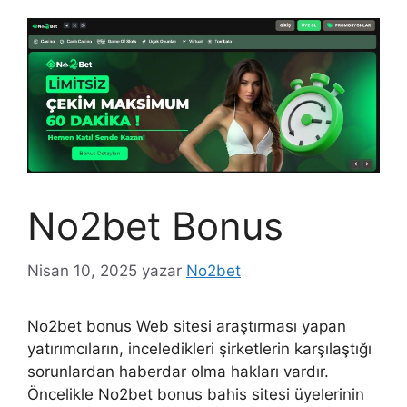
No2bet Bonus
Nisan 10, 2025
yazar
No2bet
No2bet bonus Web sitesi araştırması yapan
yatırımcıların, inceledikleri şirketlerin karşılaştığı
sorunlardan haberdar olma hakları vardır.
Öncelikle No2bet bonus bahis sitesi üyelerinin