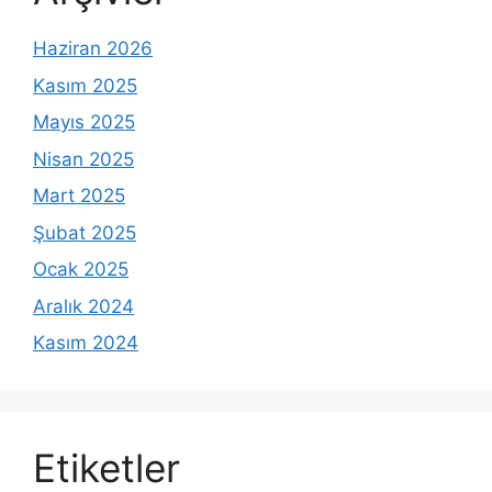
Haziran 2026
Kasım 2025
Mayıs 2025
Nisan 2025
Mart 2025
Şubat 2025
Ocak 2025
Aralık 2024
Kasım 2024
Etiketler