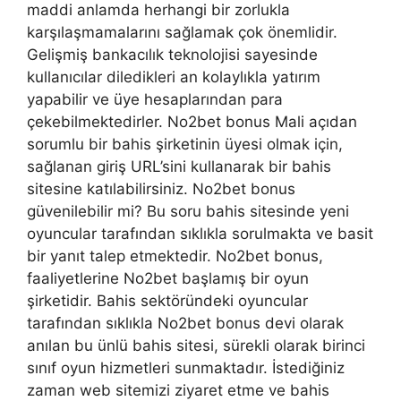
maddi anlamda herhangi bir zorlukla
karşılaşmamalarını sağlamak çok önemlidir.
Gelişmiş bankacılık teknolojisi sayesinde
kullanıcılar diledikleri an kolaylıkla yatırım
yapabilir ve üye hesaplarından para
çekebilmektedirler. No2bet bonus Mali açıdan
sorumlu bir bahis şirketinin üyesi olmak için,
sağlanan giriş URL’sini kullanarak bir bahis
sitesine katılabilirsiniz. No2bet bonus
güvenilebilir mi? Bu soru bahis sitesinde yeni
oyuncular tarafından sıklıkla sorulmakta ve basit
bir yanıt talep etmektedir. No2bet bonus,
faaliyetlerine No2bet başlamış bir oyun
şirketidir. Bahis sektöründeki oyuncular
tarafından sıklıkla No2bet bonus devi olarak
anılan bu ünlü bahis sitesi, sürekli olarak birinci
sınıf oyun hizmetleri sunmaktadır. İstediğiniz
zaman web sitemizi ziyaret etme ve bahis