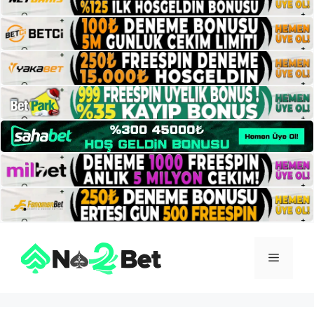
İçeriğe
atla
Menü