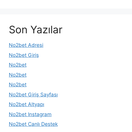
Son Yazılar
No2bet Adresi
No2bet Giriş
No2bet
No2bet
No2bet
No2bet Giriş Sayfası
No2bet Altyapı
No2bet Instagram
No2bet Canlı Destek