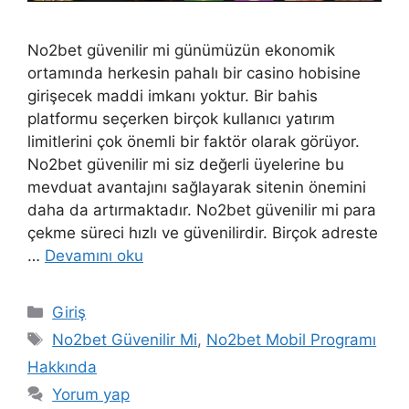
No2bet güvenilir mi günümüzün ekonomik
ortamında herkesin pahalı bir casino hobisine
girişecek maddi imkanı yoktur. Bir bahis
platformu seçerken birçok kullanıcı yatırım
limitlerini çok önemli bir faktör olarak görüyor.
No2bet güvenilir mi siz değerli üyelerine bu
mevduat avantajını sağlayarak sitenin önemini
daha da artırmaktadır. No2bet güvenilir mi para
çekme süreci hızlı ve güvenilirdir. Birçok adreste
…
Devamını oku
Kategoriler
Giriş
Etiketler
No2bet Güvenilir Mi
,
No2bet Mobil Programı
Hakkında
Yorum yap