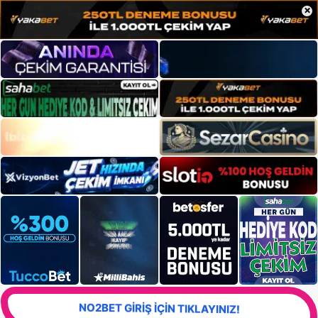
×
NO2BET GİRİŞ İÇİN TIKLAYINIZ!