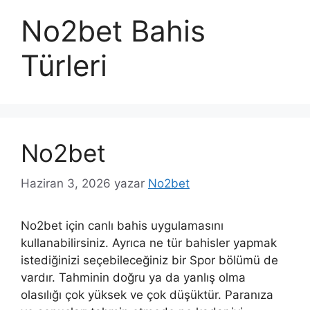
No2bet Bahis
Türleri
No2bet
Haziran 3, 2026
yazar
No2bet
No2bet için canlı bahis uygulamasını
kullanabilirsiniz. Ayrıca ne tür bahisler yapmak
istediğinizi seçebileceğiniz bir Spor bölümü de
vardır. Tahminin doğru ya da yanlış olma
olasılığı çok yüksek ve çok düşüktür. Paranıza