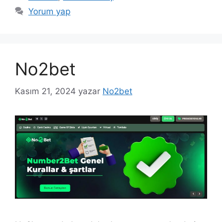
Yorum yap
No2bet
Kasım 21, 2024
yazar
No2bet