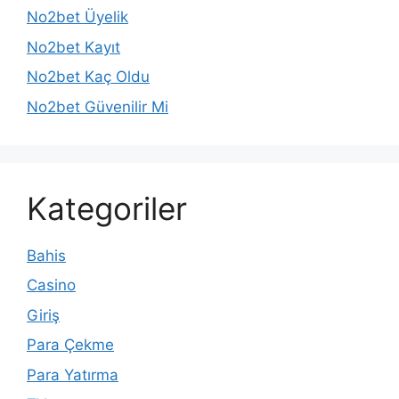
No2bet Üyelik
No2bet Kayıt
No2bet Kaç Oldu
No2bet Güvenilir Mi
Kategoriler
Bahis
Casino
Giriş
Para Çekme
Para Yatırma