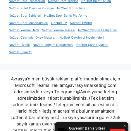
No2bet Para Transferleri
No2bet Para Yatırma
No2bet Rulet Oyunu
No2bet Rulet Oyun ve Kuralları
No2bet Slot Bölümü
No2bet Spor Bahisleri
No2bet Spor Bahis Platformu
No2bet Spor Müsabakaları
No2bet TV
No2bet Twitter
No2bet Yardım Hattı
No2bet Yardım Masası
No2bet Yatırım Faaliyetleri
No2bet Çevrimiçi Okey Masaları
No2bet Çevrimiçi İncelemeleri
No2bet Üyelik
No2bet İletişim Departmanı
No2bet Şans Oyunları
No2bet Şikayet
Avrasya'nın en büyük reklam platformunda olmak için
Microsoft Teams:
reklam@avrasyamarketing.com
adresimizden veya Telegram: @Avrasyamarketing
adresimizden irtibat kurabilirsiniz. (Tek iletişim
adreslerimiz teams / telegram ve mail adresimizdir.
Harici hiçbir iletişim adresimiz bulunmamaktadır.
Lütfen itibar etmeyiniz.) Türkiye yasalarına göre 7258
sayılı kanun uyarınca yasa dışı bahis oynamanın
cezaları mevcuttur. Şu an bulunduğunuz site hiç bir