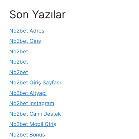
Son Yazılar
No2bet Adresi
No2bet Giriş
No2bet
No2bet
No2bet
No2bet Giriş Sayfası
No2bet Altyapı
No2bet Instagram
No2bet Canlı Destek
No2bet Mobil Giriş
No2bet Bonus