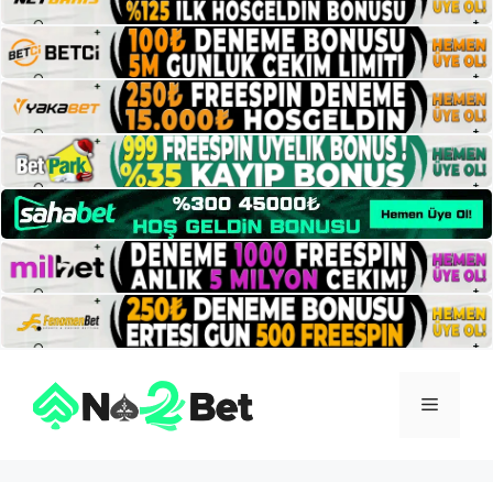
İçeriğe
atla
Menü